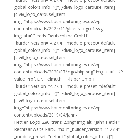
global_colors_info=”{}”][/divi8_logo_carousel_item]
[divi8_logo_carousel_item
img=”https://www.baumonitoring-ev.de/wp-
content/uploads/2025/11/gleeds_logo-1.svg”
img_alt=”Gleeds Deutschland GmbH”
_builder_version=”4.27.4″ _module_preset=”default”
global_colors_info=”{}”][/divi8_logo_carousel_item]
[divi8_logo_carousel_item
img=”https://www.baumonitoring-ev.de/wp-
content/uploads/2020/07/logo-hkp.png” img_alt=”HKP
Value Prof. Dr. Helmuth | Klaiber GmbH”
_builder_version=”4.27.4″ _module_preset=”default”
global_colors_info=”{}”][/divi8_logo_carousel_item]
[divi8_logo_carousel_item
img=”https://www.baumonitoring-ev.de/wp-
content/uploads/2019/04/Jahn-
Hettler_Logo_280_trans-2.png” img_alt=”Jahn Hettler
Rechtsanwälte PartG mbB” _builder_version=”4.27.4″
_module_preset=”default” global_colors_info=”{}”]