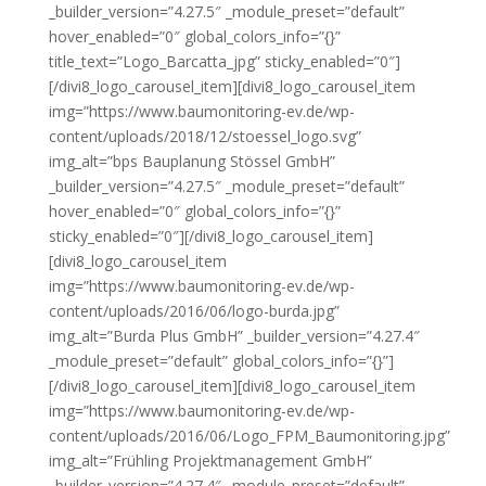
_builder_version=”4.27.5″ _module_preset=”default”
hover_enabled=”0″ global_colors_info=”{}”
title_text=”Logo_Barcatta_jpg” sticky_enabled=”0″]
[/divi8_logo_carousel_item][divi8_logo_carousel_item
img=”https://www.baumonitoring-ev.de/wp-
content/uploads/2018/12/stoessel_logo.svg”
img_alt=”bps Bauplanung Stössel GmbH”
_builder_version=”4.27.5″ _module_preset=”default”
hover_enabled=”0″ global_colors_info=”{}”
sticky_enabled=”0″][/divi8_logo_carousel_item]
[divi8_logo_carousel_item
img=”https://www.baumonitoring-ev.de/wp-
content/uploads/2016/06/logo-burda.jpg”
img_alt=”Burda Plus GmbH” _builder_version=”4.27.4″
_module_preset=”default” global_colors_info=”{}”]
[/divi8_logo_carousel_item][divi8_logo_carousel_item
img=”https://www.baumonitoring-ev.de/wp-
content/uploads/2016/06/Logo_FPM_Baumonitoring.jpg”
img_alt=”Frühling Projektmanagement GmbH”
_builder_version=”4.27.4″ _module_preset=”default”