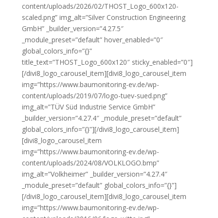
content/uploads/2026/02/THOST_Logo_600x120-
scaled.png” img_alt=”Silver Construction Engineering
GmbH” _builder_version=”4.27.5″
_module_preset=”default” hover_enabled=”0″
global_colors_info=”{}”
title_text=”THOST_Logo_600x120″ sticky_enabled=”0″]
[/divi8_logo_carousel_item][divi8_logo_carousel_item
img=”https://www.baumonitoring-ev.de/wp-
content/uploads/2019/07/logo-tuev-sued.png”
img_alt=”TÜV Süd Industrie Service GmbH”
_builder_version=”4.27.4″ _module_preset=”default”
global_colors_info=”{}”][/divi8_logo_carousel_item]
[divi8_logo_carousel_item
img=”https://www.baumonitoring-ev.de/wp-
content/uploads/2024/08/VOLKLOGO.bmp”
img_alt=”Volkheimer” _builder_version=”4.27.4″
_module_preset=”default” global_colors_info=”{}”]
[/divi8_logo_carousel_item][divi8_logo_carousel_item
img=”https://www.baumonitoring-ev.de/wp-