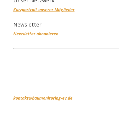
Unser Netzwerk
Kurzportrait unserer Mitglieder
Newsletter
Newsletter abonnieren
Kontakt
BauMonitoring e.V.
Geschäftsstelle Hamburg
Willy-Brandt-Str. 1
20457 Hamburg
kontakt@baumonitoring-ev.de