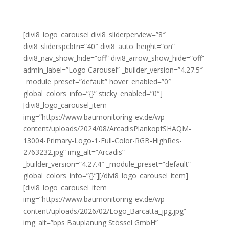
[divi8_logo_carousel divi8_sliderperview=”8″
divi8_sliderspcbtn=”40″ divi8_auto_height=”on”
divi8_nav_show_hide=”off” divi8_arrow_show_hide=”off”
admin_label=”Logo Carousel” _builder_version=”4.27.5″
_module_preset=”default” hover_enabled=”0″
global_colors_info=”{}” sticky_enabled=”0″]
[divi8_logo_carousel_item
img=”https://www.baumonitoring-ev.de/wp-
content/uploads/2024/08/ArcadisPlankopfSHAQM-
13004-Primary-Logo-1-Full-Color-RGB-HighRes-
2763232.jpg” img_alt=”Arcadis”
_builder_version=”4.27.4″ _module_preset=”default”
global_colors_info=”{}”][/divi8_logo_carousel_item]
[divi8_logo_carousel_item
img=”https://www.baumonitoring-ev.de/wp-
content/uploads/2026/02/Logo_Barcatta_jpg.jpg”
img_alt=”bps Bauplanung Stössel GmbH”