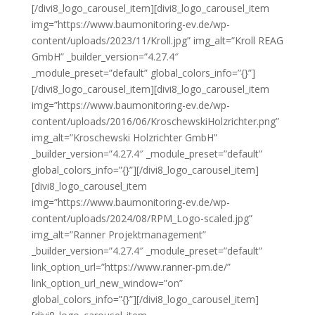
[/divi8_logo_carousel_item][divi8_logo_carousel_item
img=”https://www.baumonitoring-ev.de/wp-
content/uploads/2023/11/Kroll.jpg” img_alt=”Kroll REAG
GmbH” _builder_version=”4.27.4″
_module_preset=”default” global_colors_info=”{}”]
[/divi8_logo_carousel_item][divi8_logo_carousel_item
img=”https://www.baumonitoring-ev.de/wp-
content/uploads/2016/06/KroschewskiHolzrichter.png”
img_alt=”Kroschewski Holzrichter GmbH”
_builder_version=”4.27.4″ _module_preset=”default”
global_colors_info=”{}”][/divi8_logo_carousel_item]
[divi8_logo_carousel_item
img=”https://www.baumonitoring-ev.de/wp-
content/uploads/2024/08/RPM_Logo-scaled.jpg”
img_alt=”Ranner Projektmanagement”
_builder_version=”4.27.4″ _module_preset=”default”
link_option_url=”https://www.ranner-pm.de/”
link_option_url_new_window=”on”
global_colors_info=”{}”][/divi8_logo_carousel_item]