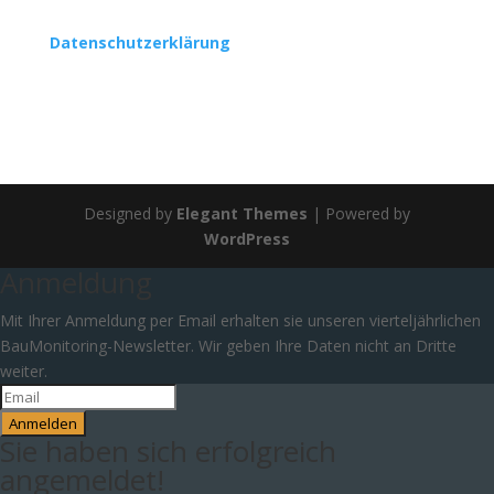
Datenschutzerklärung
Designed by
Elegant Themes
| Powered by
WordPress
Anmeldung
Mit Ihrer Anmeldung per Email erhalten sie unseren vierteljährlichen
BauMonitoring-Newsletter. Wir geben Ihre Daten nicht an Dritte
weiter.
Anmelden
Sie haben sich erfolgreich
angemeldet!