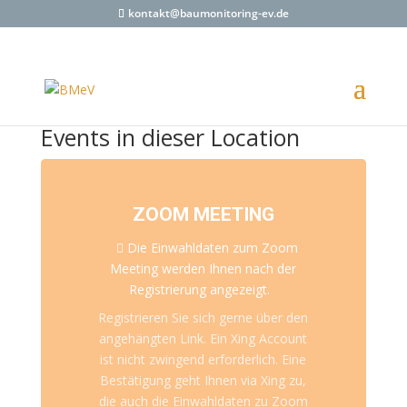
kontakt@baumonitoring-ev.de
Events in dieser Location
ZOOM MEETING
Die Einwahldaten zum Zoom
Meeting werden Ihnen nach der
Registrierung angezeigt.
Registrieren Sie sich gerne über den
angehängten Link. Ein Xing Account
ist nicht zwingend erforderlich. Eine
Bestätigung geht Ihnen via Xing zu,
die auch die Einwahldaten zu Zoom