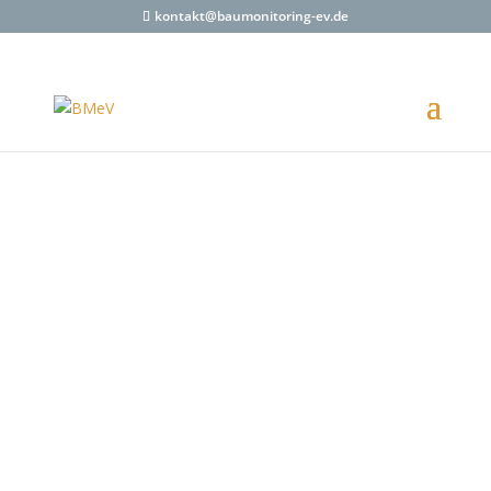
kontakt@baumonitoring-ev.de
Benutzername oder E-Mail
*
Passwort
*
Angemeldet bleiben
Registrierung